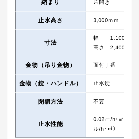
納まり
片開き
止水高さ
3,000ｍｍ
幅 1,100ｍｍ
寸法
高さ 2,400ｍｍ
金物（吊り金物）
面付丁番
金物（錠・ハンドル）
止水錠
閉鎖方法
不要
0.02㎥/h･㎡（2
止水性能
ル/h･㎡）