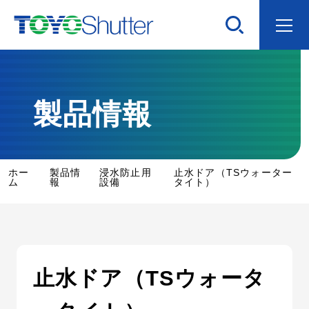
選ばれる理由
製品情報
企業情報
ホー
製品情
浸水防止用
止水ドア（TSウォーター
製品情報
ム
報
設備
タイト）
IR情報
サステナビリティ
止水ドア（TSウォータ