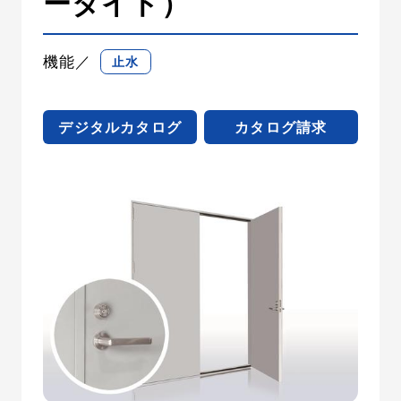
ータイト）
採用情報
機能／
止水
施工パートナー募集
デジタルカタログ
カタログ請求
お問い合わせ
故障・問い合わせ先
0120-491080