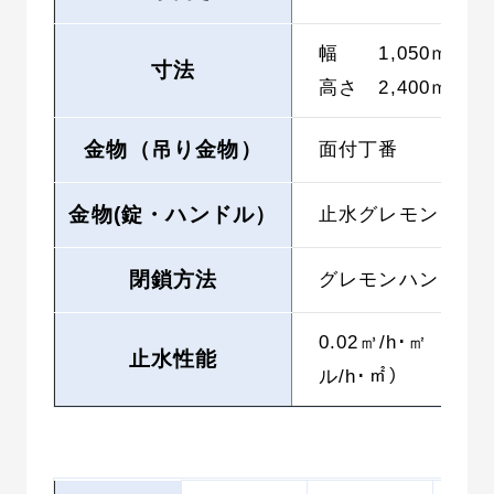
幅 1,050ｍｍ
寸法
高さ 2,400ｍｍ
金物（吊り金物）
面付丁番
金物(錠・ハンドル）
止水グレモン
閉鎖方法
グレモンハンドル
0.02㎥/h･㎡（20
止水性能
ル/h･㎡）