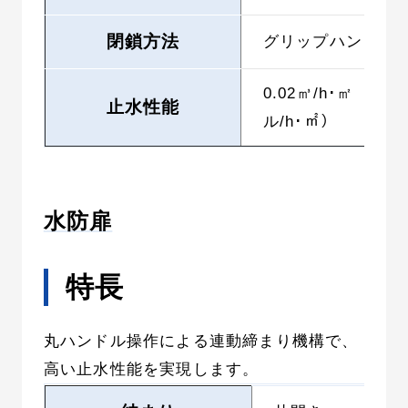
閉鎖方法
グリップハンドル
0.02㎥/h･㎡（20
止水性能
ル/h･㎡）
水防扉
特長
丸ハンドル操作による連動締まり機構で、
高い止水性能を実現します。