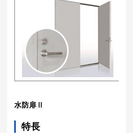
水防扉Ⅱ
特長