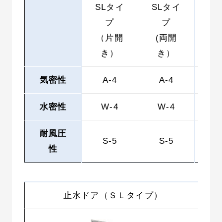
SLタイ
SLタイ
P
プ
プ
（片開
(両開
(
き）
き）
気密性
A-4
A-4
A
水密性
W-4
W-4
W
耐風圧
S-5
S-5
S
性
止水ドア（ＳＬタイプ）