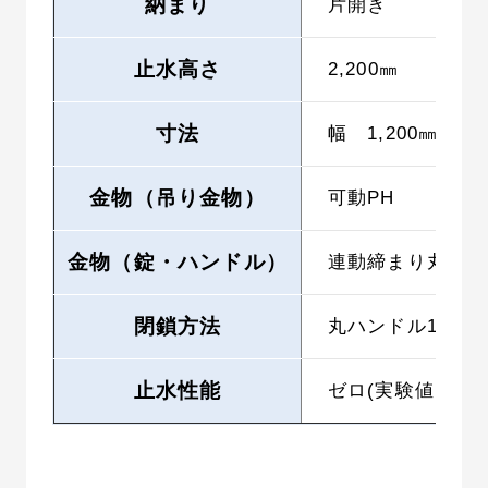
納まり
片開き
止水高さ
2,200㎜
寸法
幅 1,200㎜ 高
金物（吊り金物）
可動PH
金物（錠・ハンドル）
連動締まり丸ハン
閉鎖方法
丸ハンドル13回
止水性能
ゼロ(実験値）（