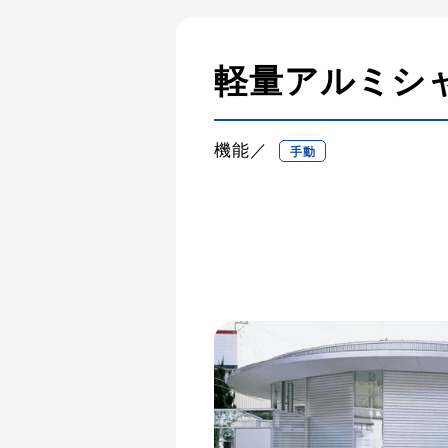
軽量アルミシ
機能／
手動