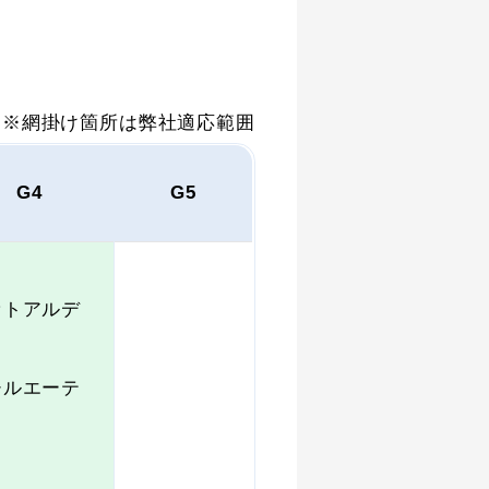
※網掛け箇所は弊社適応範囲
G4
G5
セトアルデ
ド
チルエーテ