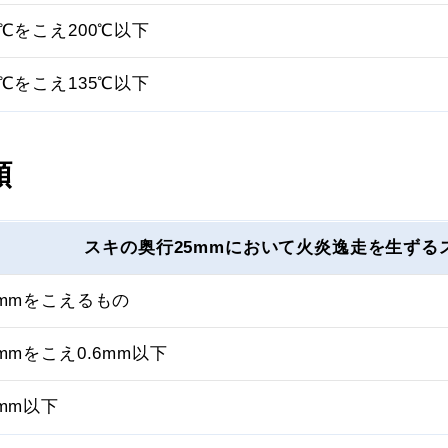
5℃をこえ200℃以下
0℃をこえ135℃以下
類
スキの奥行25mmにおいて火炎逸走を生ずる
6mmをこえるもの
4mmをこえ0.6mm以下
4mm以下