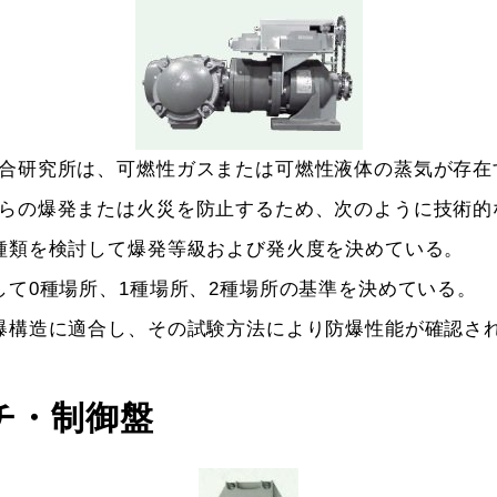
合研究所は、可燃性ガスまたは可燃性液体の蒸気が存在
らの爆発または火災を防止するため、次のように技術的
種類を検討して爆発等級および発火度を決めている。
して0種場所、1種場所、2種場所の基準を決めている。
爆構造に適合し、その試験方法により防爆性能が確認さ
チ・制御盤