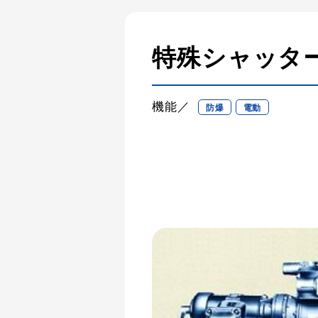
特殊シャッタ
機能／
防爆
電動