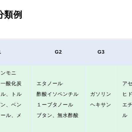
分類例
1
G2
G3
アンモニ
、一酸化炭
エタノール
ア
チル、トル
酢酸イソペンチル
ガソリン
ヒ
パン、ベン
１ーブタノール
ヘキサン
エ
ノール、メ
ブタン、無水酢酸
ル