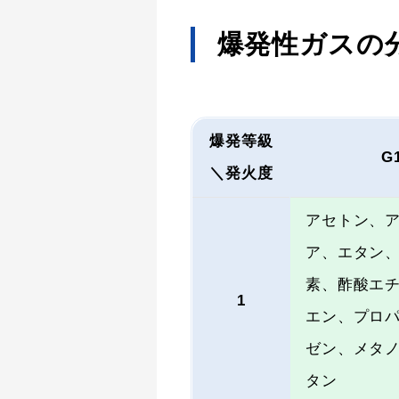
爆発性ガスの
爆発等級
G
＼発火度
アセトン、
ア、エタン
素、酢酸エ
1
エン、プロ
ゼン、メタ
タン