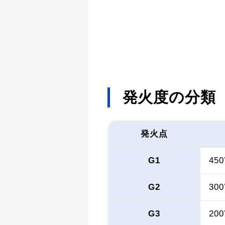
発火度の分類
発火点
G1
45
G2
30
G3
20